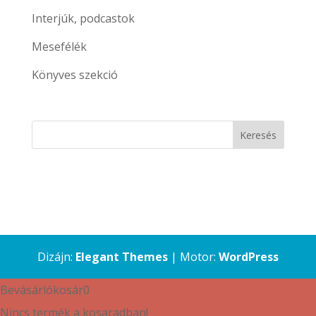
Interjúk, podcastok
Mesefélék
Könyves szekció
Dizájn:
Elegant Themes
| Motor:
WordPress
Bevásárlókosár
0
Nincs termék a kosaradban!