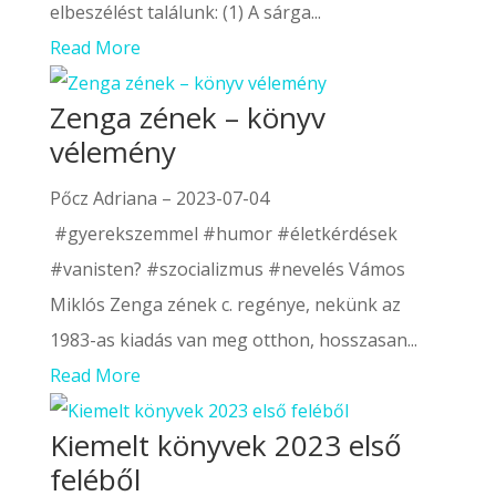
elbeszélést találunk: (1) A sárga...
Read More
Zenga zének – könyv
vélemény
Pőcz Adriana
–
2023-07-04
#gyerekszemmel #humor #életkérdések
#vanisten? #szocializmus #nevelés Vámos
Miklós Zenga zének c. regénye, nekünk az
1983-as kiadás van meg otthon, hosszasan...
Read More
Kiemelt könyvek 2023 első
feléből