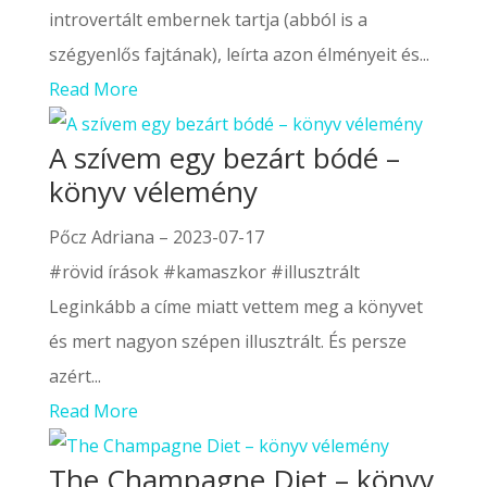
introvertált embernek tartja (abból is a
szégyenlős fajtának), leírta azon élményeit és...
Read More
A szívem egy bezárt bódé –
könyv vélemény
Pőcz Adriana
–
2023-07-17
#rövid írások #kamaszkor #illusztrált
Leginkább a címe miatt vettem meg a könyvet
és mert nagyon szépen illusztrált. És persze
azért...
Read More
The Champagne Diet – könyv