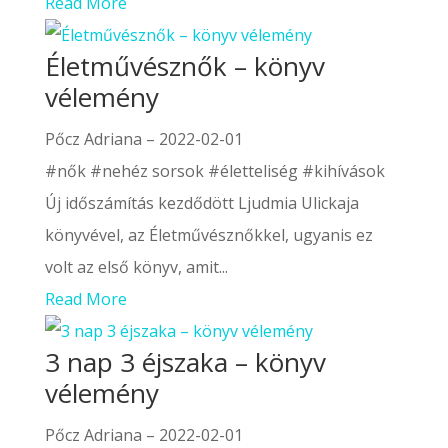
Read More
Életművésznők – könyv
vélemény
Pőcz Adriana
–
2022-02-01
#nők #nehéz sorsok #életteliség #kihívások
Új időszámítás kezdődött Ljudmia Ulickaja
könyvével, az Életművésznőkkel, ugyanis ez
volt az első könyv, amit...
Read More
3 nap 3 éjszaka – könyv
vélemény
Pőcz Adriana
–
2022-02-01