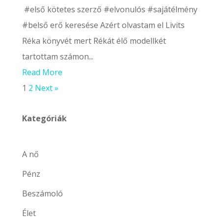
#első kötetes szerző #elvonulós #sajátélmény
#belső erő keresése Azért olvastam el Livits
Réka könyvét mert Rékát élő modellkét
tartottam számon...
Read More
1
2
Next »
Kategóriák
A nő
Pénz
Beszámoló
Élet