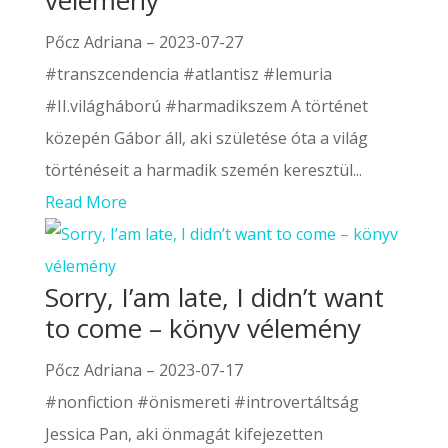
vélemény
Pőcz Adriana
–
2023-07-27
#transzcendencia #atlantisz #lemuria
#II.világháború #harmadikszem A történet
közepén Gábor áll, aki születése óta a világ
történéseit a harmadik szemén keresztül...
Read More
Sorry, I’am late, I didn’t want
to come – könyv vélemény
Pőcz Adriana
–
2023-07-17
#nonfiction #önismereti #introvertáltság
Jessica Pan, aki önmagát kifejezetten