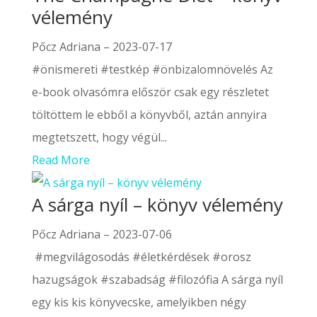
vélemény
Pőcz Adriana
–
2023-07-17
#önismereti #testkép #önbizalomnövelés Az
e-book olvasómra először csak egy részletet
töltöttem le ebből a könyvből, aztán annyira
megtetszett, hogy végül...
Read More
A sárga nyíl – könyv vélemény
Pőcz Adriana
–
2023-07-06
#megvilágosodás #életkérdések #orosz
hazugságok #szabadság #filozófia A sárga nyíl
egy kis kis könyvecske, amelyikben négy