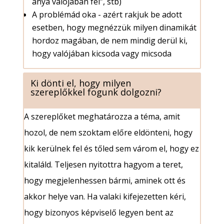
anya valójában fél”, stb)
A problémád oka - azért rakjuk be adott
esetben, hogy megnézzük milyen dinamikát
hordoz magában, de nem mindig derül ki,
hogy valójában kicsoda vagy micsoda
Ki dönti el, hogy milyen
szereplőkkel fogunk dolgozni?
A szereplőket meghatározza a téma, amit
hozol, de nem szoktam előre eldönteni, hogy
kik kerülnek fel és tőled sem várom el, hogy ez
kitaláld. Teljesen nyitottra hagyom a teret,
hogy megjelenhessen bármi, aminek ott és
akkor helye van. Ha valaki kifejezetten kéri,
hogy bizonyos képviselő legyen bent az