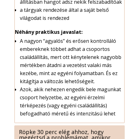
állításban hangot adsz nekik felszabadítóak
a tárgyak rendezése által a saját belső
világodat is rendezed
Néhány praktikus javaslat:
A nagyon “agyalós” és erősen kontrolláló
embereknek többet adhat a csoportos
családállítás, mert ott kénytelenek nagyobb
mértékben átadni a vezetést valaki más
kezébe, mint az egyéni folyamatban. És ez
kitágítja a változás lehetőségeit.
Azok, akik nehezen engedik bele magunkat
csoport helyzetbe, az egyéni érzelmi
térképezés (vagy egyéni családállítás)
befogadható méretű és intenzitású lehet
Röpke 30 perc elég ahhoz, hogy
megértsd a problémámat, amikor