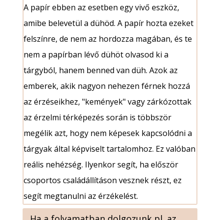
A papír ebben az esetben egy vivő eszköz,
amibe belevetül a dühöd. A papír hozta ezeket
felszínre, de nem az hordozza magában, és te
nem a papírban lévő dühöt olvasod ki a
tárgyból, hanem benned van düh. Azok az
emberek, akik nagyon nehezen férnek hozzá
az érzéseikhez, "kemények" vagy zárkózottak
az érzelmi térképezés során is többször
megélik azt, hogy nem képesek kapcsolódni a
tárgyak által képviselt tartalomhoz. Ez valóban
reális nehézség. Ilyenkor segít, ha először
csoportos családállításon vesznek részt, ez
segít megtanulni az érzékelést.
Ha a folyamatban dolgozunk pl. az