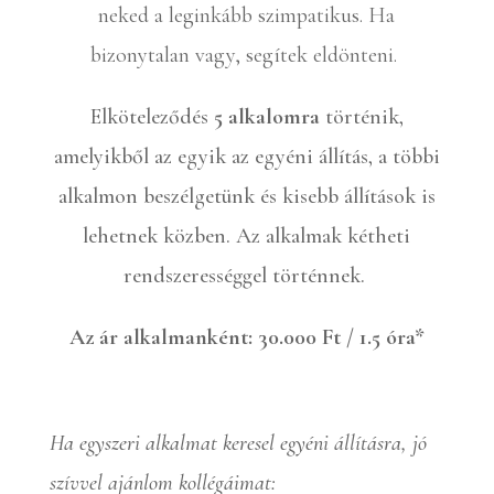
neked a leginkább szimpatikus. Ha
bizonytalan vagy, segítek eldönteni.
Elköteleződés
5 alkalomra
történik,
amelyikből az egyik az egyéni állítás, a többi
alkalmon beszélgetünk és kisebb állítások is
lehetnek közben. Az alkalmak kétheti
rendszerességgel történnek.
Az ár alkalmanként: 30.000 Ft / 1.5 óra*
Ha egyszeri alkalmat keresel egyéni állításra, jó
szívvel ajánlom kollégáimat: