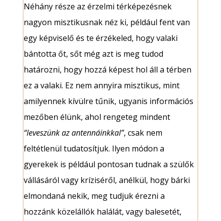
Néhány része az érzelmi térképezésnek
nagyon misztikusnak néz ki, például fent van
egy képviselő és te érzékeled, hogy valaki
bántotta őt, sőt még azt is meg tudod
határozni, hogy hozzá képest hol áll a térben
ez a valaki. Ez nem annyira misztikus, mint
amilyennek kívülre tűnik, ugyanis információs
mezőben élünk, ahol rengeteg mindent
“leveszünk az antennáinkkal”
, csak nem
feltétlenül tudatosítjuk. Ilyen módon a
gyerekek is például pontosan tudnak a szülők
vállásáról vagy kríziséről, anélkül, hogy bárki
elmondaná nekik, meg tudjuk érezni a
hozzánk közelállók halálát, vagy balesetét,