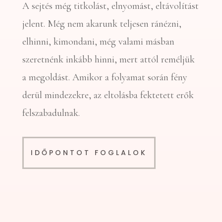
A sejtés még titkolást, elnyomást, eltávolítást
jelent. Még nem akarunk teljesen ránézni,
elhinni, kimondani, még valami másban
szeretnénk inkább hinni, mert attól reméljük
a megoldást. Amikor a folyamat során fény
derül mindezekre, az eltolásba fektetett erők
felszabadulnak.
IDŐPONTOT FOGLALOK