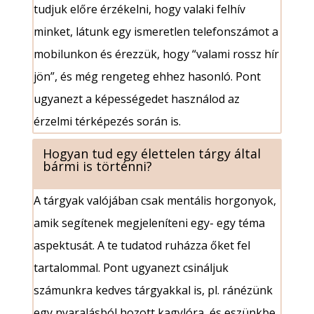
tudjuk előre érzékelni, hogy valaki felhív
minket, látunk egy ismeretlen telefonszámot a
mobilunkon és érezzük, hogy “valami rossz hír
jön”, és még rengeteg ehhez hasonló. Pont
ugyanezt a képességedet használod az
érzelmi térképezés során is.
Hogyan tud egy élettelen tárgy által
bármi is történni?
A tárgyak valójában csak mentális horgonyok,
amik segítenek megjeleníteni egy- egy téma
aspektusát. A te tudatod ruházza őket fel
tartalommal. Pont ugyanezt csináljuk
számunkra kedves tárgyakkal is, pl. ránézünk
egy nyaralásból hozott kagylóra, és eszünkbe