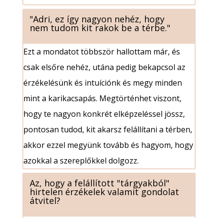
"Adri, ez így nagyon nehéz, hogy
nem tudom kit rakok be a térbe."
Ezt a mondatot többször hallottam már, és
csak elsőre nehéz, utána pedig bekapcsol az
érzékelésünk és intuíciónk és megy minden
mint a karikacsapás. Megtörténhet viszont,
hogy te nagyon konkrét elképzeléssel jössz,
pontosan tudod, kit akarsz felállítani a térben,
akkor ezzel megyünk tovább és hagyom, hogy
azokkal a szereplőkkel dolgozz.
Az, hogy a felállított "tárgyakból"
hirtelen érzékelek valamit gondolat
átvitel?