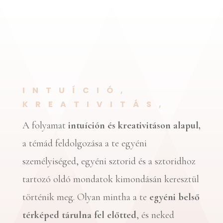
INTUÍCIÓ,
KREATIVITÁS,
A folyamat
intuíción és kreativitáson alapul,
a témád feldolgozása a te egyéni
személyiséged, egyéni sztorid és a sztoridhoz
tartozó oldó mondatok kimondásán keresztül
történik meg. Olyan mintha a te
egyéni belső
térképed tárulna fel előtted
, és neked