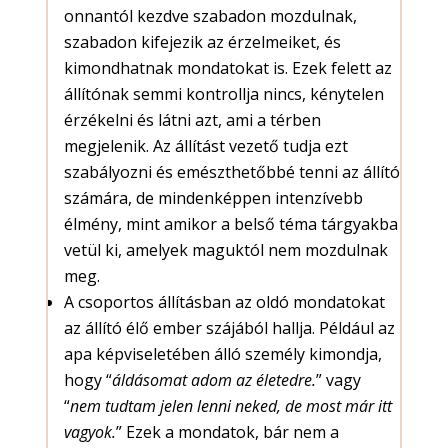
onnantól kezdve szabadon mozdulnak,
szabadon kifejezik az érzelmeiket, és
kimondhatnak mondatokat is. Ezek felett az
állítónak semmi kontrollja nincs, kénytelen
érzékelni és látni azt, ami a térben
megjelenik. Az állítást vezető tudja ezt
szabályozni és emészthetőbbé tenni az állító
számára, de mindenképpen intenzívebb
élmény, mint amikor a belső téma tárgyakba
vetül ki, amelyek maguktól nem mozdulnak
meg.
A csoportos állításban az oldó mondatokat
az állító élő ember szájából hallja. Például az
apa képviseletében álló személy kimondja,
hogy “
áldásomat adom az életedre.
” vagy
“
nem tudtam jelen lenni neked, de most már itt
vagyok.
” Ezek a mondatok, bár nem a