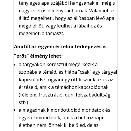
tényleges apa szájából hangzanak el, mégis
nagyon erős élményt adhatnak. Valamint az
állító megélheti, hogy az állításban lévő apa
megöleli őt, vagy leülhet a lábaihoz és
megélheti a támaszt.
Amitől az egyéni érzelmi térképezés is
"erős" élmény lehet:
a tárgyakon keresztül megérkezik a
szobába a témád, és hiába "csak" egy tárgyal
kapcsolódsz, ugyanúgy ott lesznek azok az
érzéseid, amik a témádhoz kapcsolódnak
(félelem, frusztráció, düh, felszabadultság,
stb.)
a magadnak kimondott oldó mondatok és
egyéb kimondások, amik a hétköznapi
életben nem jönnek ki belőled, de az