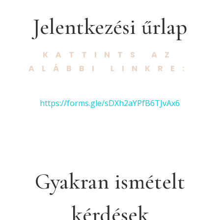
Jelentkezési űrlap
KATTINTS AZ
ALÁBBI LINKRE:
https://forms.gle/sDXh2aYPfB6TJvAx6
Gyakran ismételt
kérdések